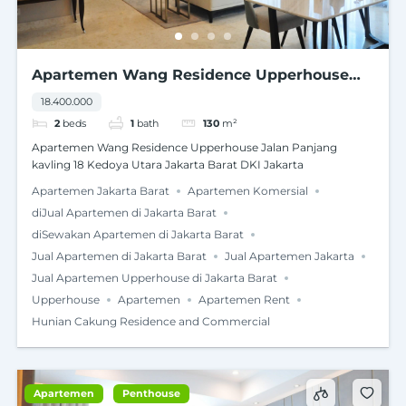
Apartemen Wang Residence Upperhouse
Jalan Panjang kavling 18 Kedoya Utara
18.400.000
Jakarta Barat DKI Jakarta
2
beds
1
bath
130
m²
Apartemen Wang Residence Upperhouse Jalan Panjang
kavling 18 Kedoya Utara Jakarta Barat DKI Jakarta
Apartemen Jakarta Barat
Apartemen Komersial
diJual Apartemen di Jakarta Barat
diSewakan Apartemen di Jakarta Barat
Jual Apartemen di Jakarta Barat
Jual Apartemen Jakarta
Jual Apartemen Upperhouse di Jakarta Barat
Upperhouse
Apartemen
Apartemen Rent
Hunian Cakung Residence and Commercial
Apartemen
Penthouse