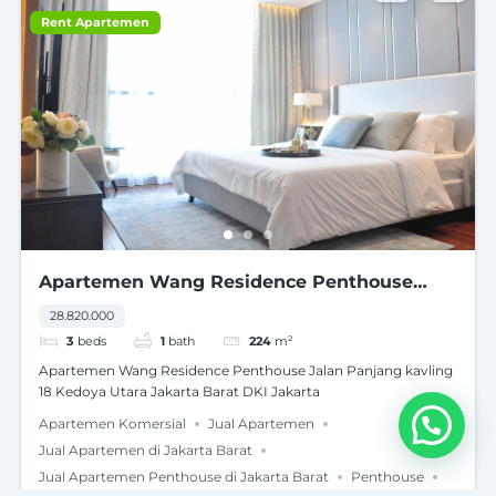
Rent Apartemen
Apartemen Wang Residence Penthouse
Jalan Panjang kavling 18 Kedoya Utara
28.820.000
Jakarta Barat DKI Jakarta
3
beds
1
bath
224
m²
Apartemen Wang Residence Penthouse Jalan Panjang kavling
18 Kedoya Utara Jakarta Barat DKI Jakarta
Apartemen Komersial
Jual Apartemen
Jual Apartemen di Jakarta Barat
Jual Apartemen Penthouse di Jakarta Barat
Penthouse