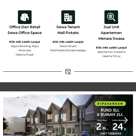
Office Dan Retail
Sewa Tenant
Jual Unit
Sewa Office Space
Mall Pokets
Apartemen
Menara Swasa
Klik Info Lebih Lanjut
Klik Info Lebih Lanjut
Naya Menteng, Naya
Sewa Tenant
Klik Info Lebih Lanjut
Pramuka
Mall Pokets Pondok Kelapa
Apartemen Swasana
Jakarta Pusat
Jakarta Timur