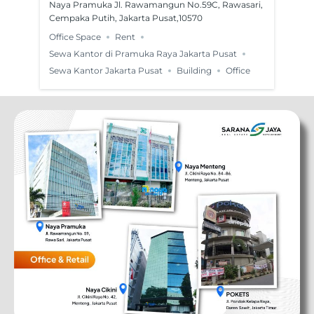
k
No.59C, Rawasari, Cempaka Putih,
Ci
Naya Pramuka Jl. Rawamangun No.59C, Rawasari,
Nay
r
Jakarta Pusat,10570
Cempaka Putih, Jakarta Pusat,10570
Jak
Office Space
Rent
Off
a
Sewa Kantor di Pramuka Raya Jakarta Pusat
Sew
Sewa Kantor Jakarta Pusat
Building
Office