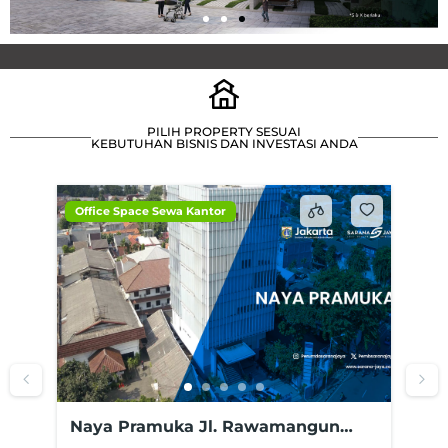
PILIH PROPERTY SESUAI
KEBUTUHAN BISNIS DAN INVESTASI ANDA
Office Space Sewa Kantor
Of
Naya Pramuka Jl. Rawamangun
Na