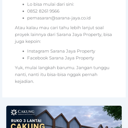
Lo bisa mulai dari sini:
0852 8261 9566
pemasaran@sarana-jaya.co.id
Atau kalau mau cari tahu lebih lanjut soal
proyek lainnya dari Sarana Jaya Property, bisa
juga kepoin:
Instagram Sarana Jaya Property
Facebook Sarana Jaya Property
Yuk, mulai langkah barumu. Jangan tunggu
nanti, nanti itu bisa-bisa nggak pernah
kejadian.