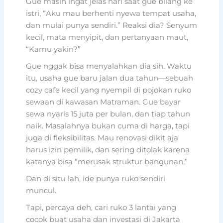
Gue masih ingat jelas hari saat gue bilang ke
istri, “Aku mau berhenti nyewa tempat usaha,
dan mulai punya sendiri.” Reaksi dia? Senyum
kecil, mata menyipit, dan pertanyaan maut,
“Kamu yakin?”
Gue nggak bisa menyalahkan dia sih. Waktu
itu, usaha gue baru jalan dua tahun—sebuah
cozy cafe kecil yang nyempil di pojokan ruko
sewaan di kawasan Matraman. Gue bayar
sewa nyaris 15 juta per bulan, dan tiap tahun
naik. Masalahnya bukan cuma di harga, tapi
juga di fleksibilitas. Mau renovasi dikit aja
harus izin pemilik, dan sering ditolak karena
katanya bisa “merusak struktur bangunan.”
Dan di situ lah, ide punya ruko sendiri
muncul.
Tapi, percaya deh, cari ruko 3 lantai yang
cocok buat usaha dan investasi di Jakarta