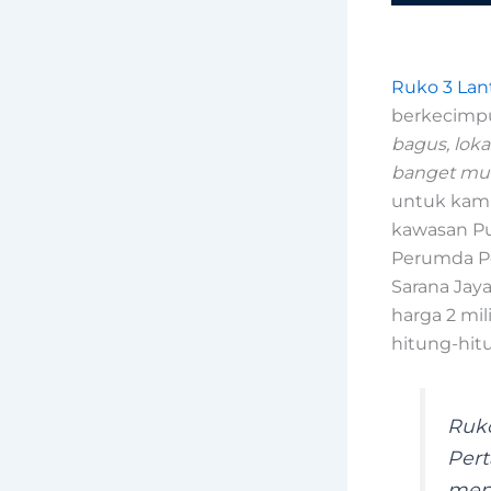
Ruko 3 Lan
berkecimpun
bagus, loka
banget mu
untuk kamu 
kawasan Pu
Perumda Pe
Sarana Jay
harga 2 mil
hitung-hit
Ruko
Pert
meng