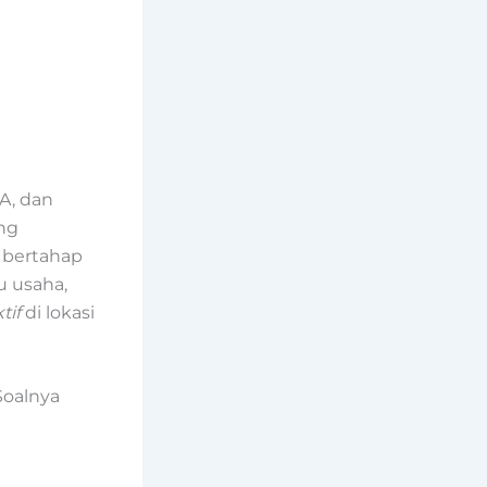
A, dan
ang
i bertahap
u usaha,
tif
di lokasi
Soalnya