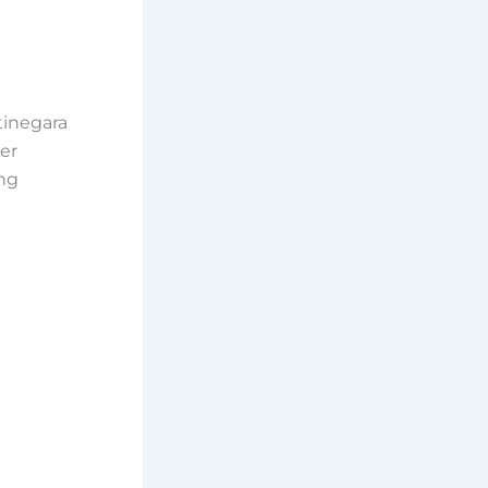
tinegara
er
ng