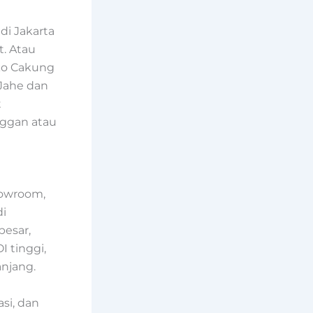
di Jakarta
t. Atau
uko Cakung
 Jahe dan
t
nggan atau
howroom,
di
besar,
 tinggi,
anjang.
asi, dan