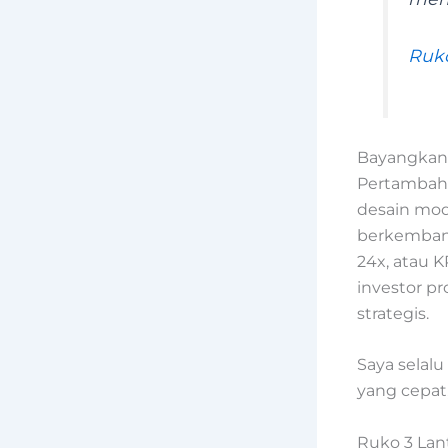
Ruko
Bayangkan,
Pertambahan
desain mod
berkembang
24x, atau K
investor pr
strategis.
Saya selalu
yang cepat
Ruko 3 Lant