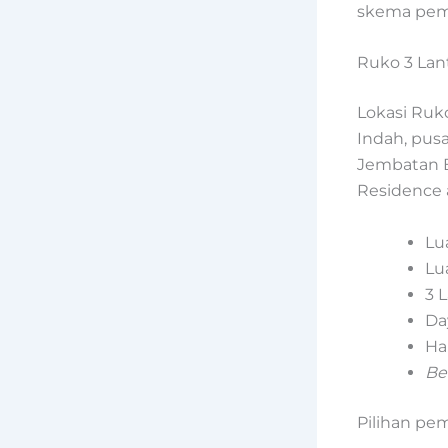
skema pemba
Ruko 3 Lant
Lokasi Ruko
Indah, pusa
Jembatan B
Residence 
Lu
Lu
3 
Day
Har
Be
Pilihan pem