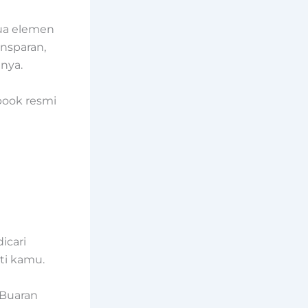
mua elemen
nsparan,
tnya.
book resmi
icari
ti kamu.
 Buaran