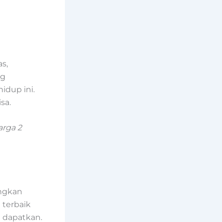
as,
ng
idup ini.
sa.
arga 2
angkan
 terbaik
 dapatkan.