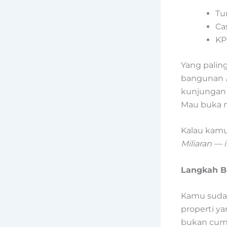
Tu
Ca
KP
Yang paling
bangunan
kunjungan 
Mau buka mi
Kalau kamu
Miliaran — 
Langkah Bi
Kamu sudah
properti ya
bukan cuma