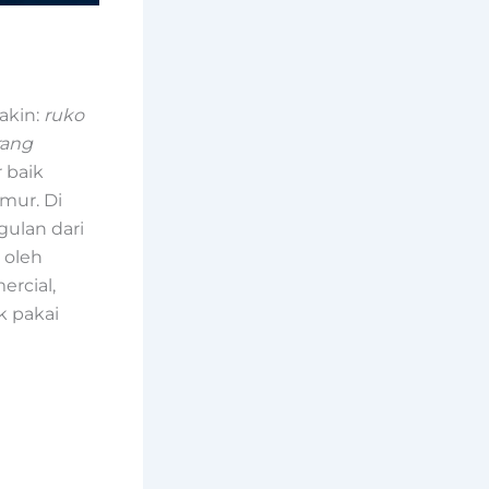
akin:
ruko
rang
 baik
imur. Di
gulan dari
 oleh
ercial,
k pakai