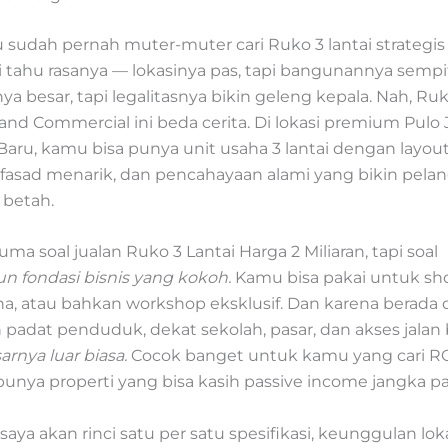
sudah pernah muter-muter cari Ruko 3 lantai strategis 
i tahu rasanya — lokasinya pas, tapi bangunannya sempi
a besar, tapi legalitasnya bikin geleng kepala. Nah, R
and Commercial ini beda cerita. Di lokasi premium Pulo
Baru, kamu bisa punya unit usaha 3 lantai dengan layou
, fasad menarik, dan pencahayaan alami yang bikin pela
 betah.
uma soal jualan Ruko 3 Lantai Harga 2 Miliaran, tapi soal
fondasi bisnis yang kokoh.
Kamu bisa pakai untuk s
ha, atau bahkan workshop eksklusif. Dan karena berada 
padat penduduk, dekat sekolah, pasar, dan akses jalan 
arnya luar biasa.
Cocok banget untuk kamu yang cari ROI
punya properti yang bisa kasih passive income jangka p
, saya akan rinci satu per satu spesifikasi, keunggulan lok