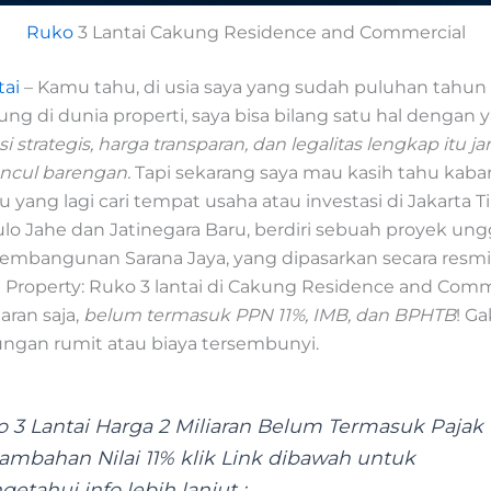
Ruko
3 Lantai Cakung Residence and Commercial
tai
– Kamu tahu, di usia saya yang sudah puluhan tahun
g di dunia properti, saya bisa bilang satu hal dengan y
si strategis, harga transparan, dan legalitas lengkap itu ja
ncul barengan.
Tapi sekarang saya mau kasih tahu kabar
yang lagi cari tempat usaha atau investasi di Jakarta T
lo Jahe dan Jatinegara Baru, berdiri sebuah proyek ung
mbangunan Sarana Jaya, yang dipasarkan secara resmi
a Property: Ruko 3 lantai di Cakung Residence and Comm
iaran saja,
belum termasuk PPN 11%, IMB, dan BPHTB
! Ga
ungan rumit atau biaya tersembunyi.
 3 Lantai Harga 2 Miliaran B
elum Termasuk
Pajak
ambahan Nilai 11% klik Link dibawah untuk
etahui info lebih lanjut :