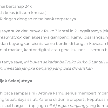
nai bertahap 24x
sh keras (diskon khusus)
R ringan dengan mitra bank terpercaya
 saya suka dari proyek Ruko 3 lantai ini? Legalitasnya jel
ready stock
, dan aksesnya gampang. Kamu bisa langsu
dan bayangkan bisnis kamu berdiri di tengah kawasan h
ni market, kantor digital, atau gerai kuliner — semua bi
 tanya saya,
ini bukan sekadar beli ruko Ruko 3 Lantai H
ini investasi jangka panjang yang bisa diwariskan.
jak Selanjutnya
 baca sampai sini? Artinya kamu serius mempertimb
ng tepat. Saya salut. Karena di dunia properti, keputusan
 soal harga — tapi juga
nilai jangka panjang
yang kamu