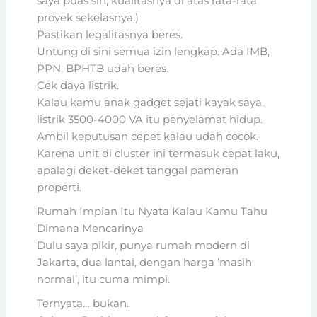
saya puas sih, kualitasnya di atas rata-rata
proyek sekelasnya.)
Pastikan legalitasnya beres.
Untung di sini semua izin lengkap. Ada IMB,
PPN, BPHTB udah beres.
Cek daya listrik.
Kalau kamu anak gadget sejati kayak saya,
listrik 3500-4000 VA itu penyelamat hidup.
Ambil keputusan cepet kalau udah cocok.
Karena unit di cluster ini termasuk cepat laku,
apalagi deket-deket tanggal pameran
properti.
Rumah Impian Itu Nyata Kalau Kamu Tahu
Dimana Mencarinya
Dulu saya pikir, punya rumah modern di
Jakarta, dua lantai, dengan harga ‘masih
normal’, itu cuma mimpi.
Ternyata… bukan.