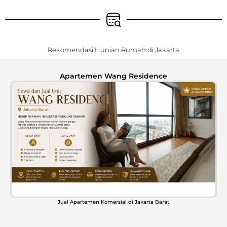
Sew
Sew
Se
Mal
Rekomendasi Hunian Rumah di Jakarta
Apartemen Wang Residence
Jual Apartemen Komersial di Jakarta Barat