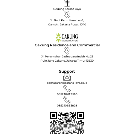
Gedung Sarana Jaya
Jl. Budi Kemuliaan I no.1,
Gambir, Jakarta Pusat, 10110
Cakung Residence and Commercial
Jl. Perumahan Jatinegara Indah No.23
Pulo Jahe Cakung, Jakarta Timur 13930
Support
pemasaran@sarana-jaya.co.id
0852 8261 9566
0852 1065 3828