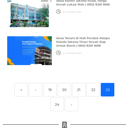
Sewa Kantor Jakarta Pusat, Harga
Murah Lokasi Wah | 0852 8261 9566
By
Sarana Jaya Property
Sewa Tenant di Mall Pondok Kelapa
Pokets Jakarta Timur Murah Siap
Untuk Bisnis | 0852 8261 9566
By
Sarana Jaya Property
«
‹
19
20
21
22
23
24
›