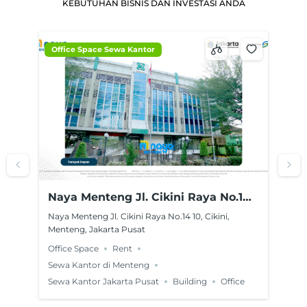
KEBUTUHAN BISNIS DAN INVESTASI ANDA
Office Space Sewa Kantor
Ma
Naya Menteng Jl. Cikini Raya No.14
Po
o.
10, Cikini, Menteng, Jakarta Pusat
Po
Naya Menteng Jl. Cikini Raya No.14 10, Cikini,
2
Ke
Menteng, Jakarta Pusat
13
Office Space
Rent
lan
Po
r
Ray
Sewa Kantor di Menteng
Ti
Sewa Kantor Jakarta Pusat
Building
Office
Bui