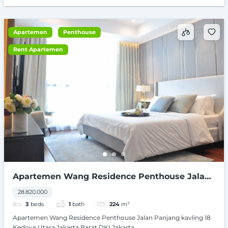
Apartemen
Penthouse
Rent Apartemen
Apartemen Wang Residence Penthouse Jalan
Panjang kavling 18 Kedoya Utara Jakarta Barat
28.820.000
DKI Jakarta
3
beds
1
bath
224
m²
Apartemen Wang Residence Penthouse Jalan Panjang kavling 18
Kedoya Utara Jakarta Barat DKI Jakarta