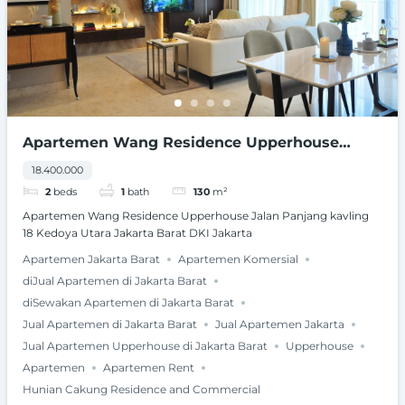
Apartemen Wang Residence Upperhouse
Jalan Panjang kavling 18 Kedoya Utara Jakarta
18.400.000
Barat DKI Jakarta
2
beds
1
bath
130
m²
Apartemen Wang Residence Upperhouse Jalan Panjang kavling
18 Kedoya Utara Jakarta Barat DKI Jakarta
Apartemen Jakarta Barat
Apartemen Komersial
diJual Apartemen di Jakarta Barat
diSewakan Apartemen di Jakarta Barat
Jual Apartemen di Jakarta Barat
Jual Apartemen Jakarta
Jual Apartemen Upperhouse di Jakarta Barat
Upperhouse
Apartemen
Apartemen Rent
Hunian Cakung Residence and Commercial