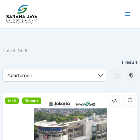
Lewati
ke
konten
Sarana Jaya Property
Label:
Mall
1 result
Mall
Tenant