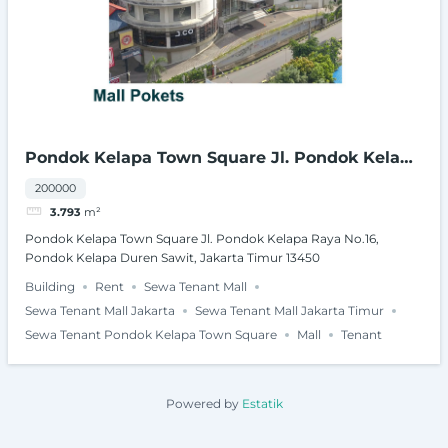
Pondok Kelapa Town Square Jl. Pondok Kelapa
Raya No.16, Pondok Kelapa Duren Sawit,
200000
Jakarta Timur 13450
3.793
m²
Pondok Kelapa Town Square Jl. Pondok Kelapa Raya No.16,
Pondok Kelapa Duren Sawit, Jakarta Timur 13450
Building
Rent
Sewa Tenant Mall
Sewa Tenant Mall Jakarta
Sewa Tenant Mall Jakarta Timur
Sewa Tenant Pondok Kelapa Town Square
Mall
Tenant
Powered by
Estatik