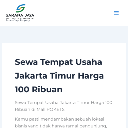
Lewati
ke
konten
Sarana Jaya Property
Sewa Tempat Usaha
Jakarta Timur Harga
100 Ribuan
Sewa Tempat Usaha Jakarta Timur Harga 100
Ribuan di Mall POKETS
Kamu pasti mendambakan sebuah lokasi
bisnis yang tidak hanya ramai pengunjung,