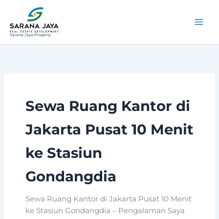
Lewati
ke
konten
Sarana Jaya Property
Sewa Ruang Kantor di
Jakarta Pusat 10 Menit
ke Stasiun
Gondangdia
Sewa Ruang Kantor di Jakarta Pusat 10 Menit
ke Stasiun Gondangdia – Pengalaman Saya