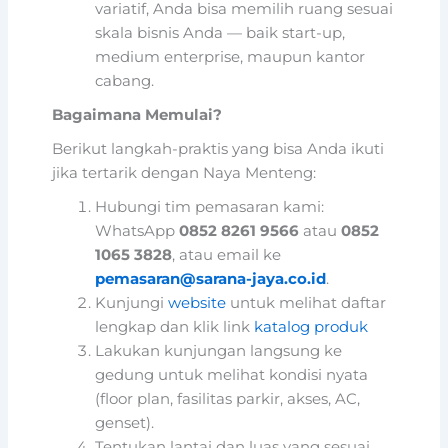
variatif, Anda bisa memilih ruang sesuai
skala bisnis Anda — baik start-up,
medium enterprise, maupun kantor
cabang.
Bagaimana Memulai?
Berikut langkah-praktis yang bisa Anda ikuti
jika tertarik dengan Naya Menteng:
Hubungi tim pemasaran kami:
WhatsApp
0852 8261 9566
atau
0852
1065 3828
, atau email ke
pemasaran@sarana-jaya.co.id
.
Kunjungi
website
untuk melihat daftar
lengkap dan klik link
katalog produk
Lakukan kunjungan langsung ke
gedung untuk melihat kondisi nyata
(floor plan, fasilitas parkir, akses, AC,
genset).
Tentukan lantai dan luas yang sesuai