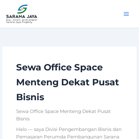
Lewati
ke
konten
Sarana Jaya Property
Sewa Office Space
Menteng Dekat Pusat
Bisnis
Sewa Office Space Menteng Dekat Pusat
Bisnis
Halo — saya Divisi Pengembangan Bisnis dan
Pemasaran Perumda Pembangunan Sarana