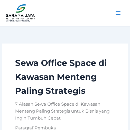
Lewati
ke
konten
Sarana Jaya Property
Sewa Office Space di
Kawasan Menteng
Paling Strategis
7 Alasan Sewa Office Space di Kawasan
Menteng Paling Strategis untuk Bisnis yang
Ingin Tumbuh Cepat
Paragraf Pembuka