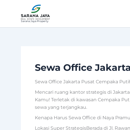
Lewati
ke
konten
Sarana Jaya Property
Sewa Office Jakart
Sewa Office Jakarta Pusat Cempaka Puti
Mencari ruang kantor strategis di Jakart
Kamu! Terletak di kawasan Cempaka Put
sewa yang terjangkau.
Kenapa Harus Sewa Office di Naya Pram
Lokasi Super StrategisBerada di Jl. Rawa