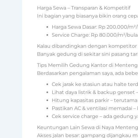
Harga Sewa – Transparan & Kompetitif
Ini bagian yang biasanya bikin orang ce
Harga Sewa Dasar: Rp 200.000/m²
Service Charge: Rp 80.000/m²/bul
Kalau dibandingkan dengan kompetitor di
Banyak gedung di sekitar sini pasang ta
Tips Memilih Gedung Kantor di Menteng
Berdasarkan pengalaman saya, ada beber
Cek jarak ke stasiun atau halte te
Lihat daya listrik & backup genset
Hitung kapasitas parkir – terutam
Pastikan AC & ventilasi memadai – k
Cek service charge – ada gedung y
Keuntungan Lain Sewa di Naya Menten
Akses jalan besar: gampang dijangkau m