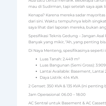
Ada satu cerita menarik. Beberapa tahun
mau di Sudirman, tapi setelah saya ajak 
Kenapa? Karena mereka sadar mayoritas m
dari sini. Waktu tempuhnya lebih singkat
saya lihat dari laporan mereka, bukan an
Spesifikasi Teknis Gedung – Jangan Asal P
Banyak yang mikir, “Ah, yang penting bisa
Di Naya Menteng, spesifikasinya seperti i
Luas Tanah: 2.449 m²
Luas Bangunan (Semi Gross): 3.90
Lantai Available: Basement, Lantai 2
Daya Listrik: 414 KVA
2 Genset: 350 KVA & 135 KVA (ini penting 
Jam Operasional: 06.00 – 18.00
AC Sentral untuk Basement & AC Cassette 5