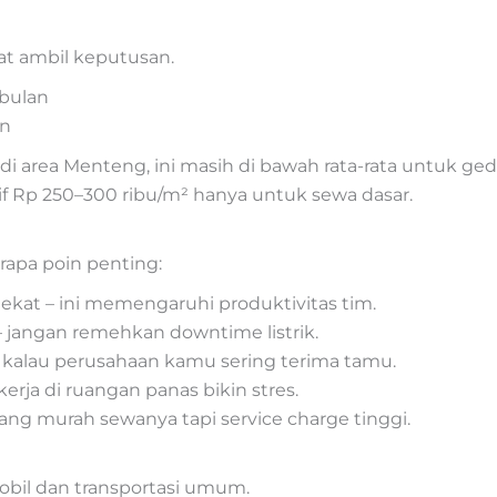
pat ambil keputusan.
/bulan
an
 area Menteng, ini masih di bawah rata-rata untuk gedun
rif Rp 250–300 ribu/m² hanya untuk sewa dasar.
apa poin penting:
rdekat – ini memengaruhi produktivitas tim.
 – jangan remehkan downtime listrik.
a kalau perusahaan kamu sering terima tamu.
erja di ruangan panas bikin stres.
ang murah sewanya tapi service charge tinggi.
g
obil dan transportasi umum.