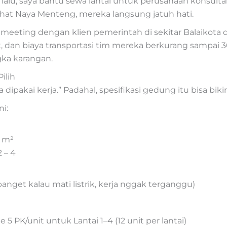
 lalu, saya bantu sewa lantai untuk perusahaan konsult
lihat Naya Menteng, mereka langsung jatuh hati.
eeting dengan klien pemerintah di sekitar Balaikota da
, dan biaya transportasi tim mereka berkurang sampai 30
gka karangan.
ilih
 dipakai kerja.” Padahal, spesifikasi gedung itu bisa bik
ni:
9 m²
 – 4
banget kalau mati listrik, kerja nggak terganggu)
 PK/unit untuk Lantai 1–4 (12 unit per lantai)