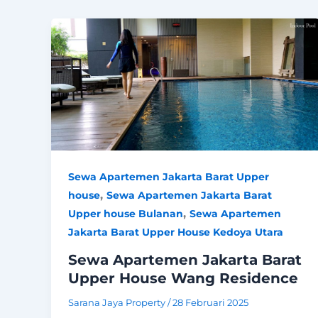
Sewa Apartemen Jakarta Barat Upper
,
house
Sewa Apartemen Jakarta Barat
,
Upper house Bulanan
Sewa Apartemen
Jakarta Barat Upper House Kedoya Utara
Sewa Apartemen Jakarta Barat
Upper House Wang Residence
Sarana Jaya Property
/
28 Februari 2025