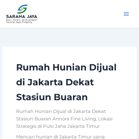
Lewati
ke
konten
Sarana Jaya Property
Rumah Hunian Dijual
di Jakarta Dekat
Stasiun Buaran
Rumah Hunian Dijual di Jakarta Dekat
Stasiun Buaran Annora Fine Living, Lokasi
Strategis di Pulo Jahe Jakarta Timur
Mencari hunian di Jakarta Timur yang