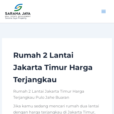
Lewati
ke
konten
Sarana Jaya Property
Rumah 2 Lantai
Jakarta Timur Harga
Terjangkau
Rumah 2 Lantai Jakarta Timur Harga
Terjangkau Pulo Jahe Buaran
Jika kamu sedang mencari rumah dua lantai
dengan harga terjangkau di Jakarta Timur,