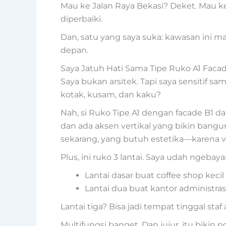
Mau ke Jalan Raya Bekasi? Deket. Mau ke
diperbaiki.
Dan, satu yang saya suka: kawasan ini m
depan.
Saya Jatuh Hati Sama Tipe Ruko A1 Faca
Saya bukan arsitek. Tapi saya sensitif s
kotak, kusam, dan kaku?
Nah, si Ruko Tipe A1 dengan facade B1 da
dan ada aksen vertikal yang bikin bangu
sekarang, yang butuh estetika—karena vis
Plus, ini ruko 3 lantai. Saya udah ngebaya
Lantai dasar buat coffee shop kecil 
Lantai dua buat kantor administrasi
Lantai tiga? Bisa jadi tempat tinggal staf
Multifungsi banget. Dan jujur, itu bikin