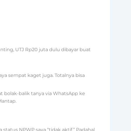
nting, UTJ Rp20 juta dulu dibayar buat
ya sempat kaget juga. Totalnya bisa
at bolak-balik tanya via WhatsApp ke
Mantap.
 status NPWP saya “tidak aktif.” Padahal