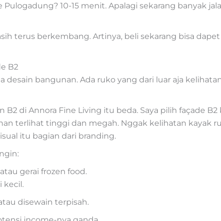
 Pulogadung? 10-15 menit. Apalagi sekarang banyak jala
asih terus berkembang. Artinya, beli sekarang bisa dape
de B2
ama desain bangunan. Ada ruko yang dari luar aja keliha
n B2 di Annora Fine Living itu beda. Saya pilih façade 
nan terlihat tinggi dan megah. Nggak kelihatan kayak r
ual itu bagian dari branding.
ngin:
atau gerai frozen food.
 kecil.
 atau disewain terpisah.
 potensi income-nya ganda.