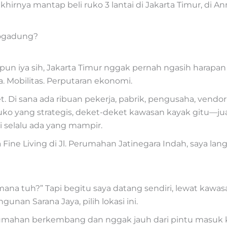
hirnya mantap beli ruko 3 lantai di Jakarta Timur, di Ann
logadung?
n iya sih, Jakarta Timur nggak pernah ngasih harapan b
a. Mobilitas. Perputaran ekonomi.
 Di sana ada ribuan pekerja, pabrik, pengusaha, vendor,
uko yang strategis, deket-deket kawasan kayak gitu—jual
 selalu ada yang mampir.
Fine Living di Jl. Perumahan Jatinegara Indah, saya lang
 mana tuh?” Tapi begitu saya datang sendiri, lewat kawas
an Sarana Jaya, pilih lokasi ini.
umahan berkembang dan nggak jauh dari pintu masuk ke