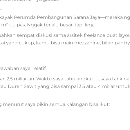
an
D kayak Perumda Pembangunan Sarana Jaya—mereka ngas
² itu pas. Nggak terlalu besar, tapi lega.
bahkan sempat diskusi sama arsitek freelance buat layo
antai yang cukup, kamu bisa main mezzanine, bikin pantr
waban saya: relatif.
ari 2,5 miliar-an. Waktu saya tahu angka itu, saya tarik 
au Duren Sawit yang bisa sampai 3,5 atau 4 miliar untuk 
 menurut saya bikin semua kalangan bisa ikut: