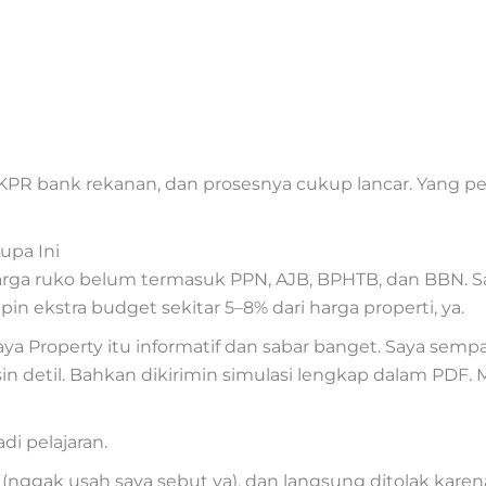
i KPR bank rekanan, dan prosesnya cukup lancar. Yang pe
upa Ini
arga ruko belum termasuk PPN, AJB, BPHTB, dan BBN. Sa
in ekstra budget sekitar 5–8% dari harga properti, ya.
aya Property itu informatif dan sabar banget. Saya semp
in detil. Bahkan dikirimin simulasi lengkap dalam PDF. 
di pelajaran.
(nggak usah saya sebut ya), dan langsung ditolak karena