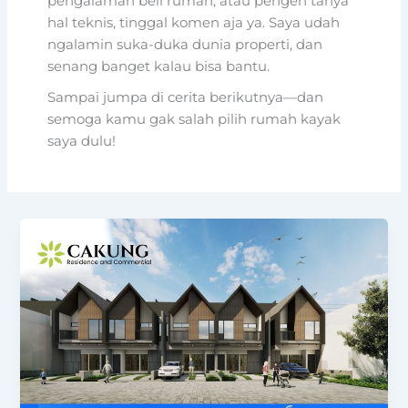
pengalaman beli rumah, atau pengen tanya
hal teknis, tinggal komen aja ya. Saya udah
ngalamin suka-duka dunia properti, dan
senang banget kalau bisa bantu.
Sampai jumpa di cerita berikutnya—dan
semoga kamu gak salah pilih rumah kayak
saya dulu!