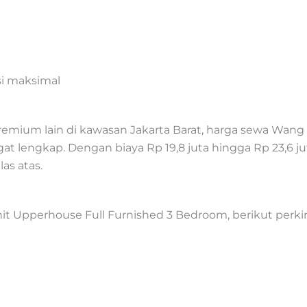
si maksimal
mium lain di kawasan Jakarta Barat, harga sewa Wang
gat lengkap. Dengan biaya Rp 19,8 juta hingga Rp 23,6
as atas.
t Upperhouse Full Furnished 3 Bedroom, berikut perkira