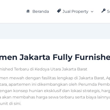
Beranda
Jual Property
S
en Jakarta Fully Furnish
ished Terbaru di Kedoya Utara Jakarta Barat
n mewah dengan fasilitas lengkap di Jakarta Barat, 
a Utara, apartemen ini dikembangkan oleh Perumda Pem
 Dengan konsep hunian eksklusif dan lokasi strategis, h
kita akan membahas harga sewa terbaru serta biaya lai
t di sini.