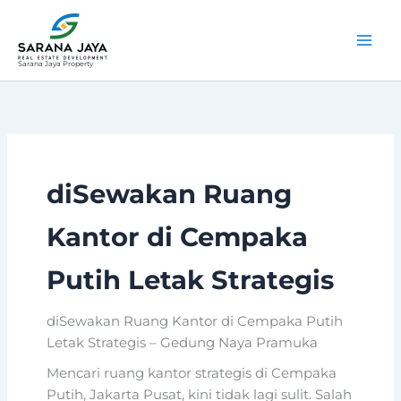
Lewati
ke
konten
Sarana Jaya Property
diSewakan Ruang
Kantor di Cempaka
Putih Letak Strategis
diSewakan Ruang Kantor di Cempaka Putih
Letak Strategis – Gedung Naya Pramuka
Mencari ruang kantor strategis di Cempaka
Putih, Jakarta Pusat, kini tidak lagi sulit. Salah