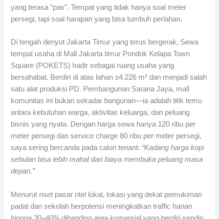
yang terasa “pas”. Tempat yang tidak hanya soal meter
persegi, tapi soal harapan yang bisa tumbuh perlahan.
Di tengah denyut Jakarta Timur yang terus bergerak, Sewa
tempat usaha di Mall Jakarta timur Pondok Kelapa Town
Square (POKETS) hadir sebagai ruang usaha yang
bersahabat. Berdiri di atas lahan ±4.226 m² dan menjadi salah
satu alat produksi PD. Pembangunan Sarana Jaya, mall
komunitas ini bukan sekadar bangunan—ia adalah titik temu
antara kebutuhan warga, aktivitas keluarga, dan peluang
bisnis yang nyata. Dengan harga sewa hanya 120 ribu per
meter persegi dan service charge 80 ribu per meter persegi,
saya sering bercanda pada calon tenant:
“Kadang harga kopi
sebulan bisa lebih mahal dari biaya membuka peluang masa
depan.”
Menurut riset pasar ritel lokal, lokasi yang dekat pemukiman
padat dan sekolah berpotensi meningkatkan traffic harian
hingga 30–40% dibanding area komersial yang berdiri sendiri.