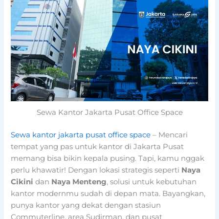
Sewa Kantor Jakarta Pusat Office Space
Sewa kantor jakarta pusat office space
– Mencari
tempat yang pas untuk kantor di Jakarta Pusat
memang bisa bikin kepala pusing. Tapi, kamu nggak
perlu khawatir! Dengan lokasi strategis seperti
Naya
Cikini
dan
Naya Menteng
, solusi untuk kebutuhan
kantor modernmu sudah di depan mata. Bayangkan,
punya kantor yang dekat dengan stasiun
Commuterline, area Sudirman, dan pusat