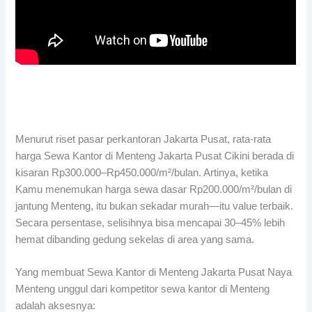
Menurut riset pasar perkantoran Jakarta Pusat, rata-rata
harga Sewa Kantor di Menteng Jakarta Pusat Cikini berada di
kisaran Rp300.000–Rp450.000/m²/bulan. Artinya, ketika
Kamu menemukan harga sewa dasar Rp200.000/m²/bulan di
jantung Menteng, itu bukan sekadar murah—itu value terbaik.
Secara persentase, selisihnya bisa mencapai 30–45% lebih
hemat dibanding gedung sekelas di area yang sama.
Yang membuat Sewa Kantor di Menteng Jakarta Pusat Naya
Menteng unggul dari kompetitor sewa kantor di Menteng
adalah aksesnya: