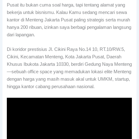
Pusat itu bukan cuma soal harga, tapi tentang alamat yang
bekerja untuk bisnismu. Kalau Kamu sedang mencari sewa
kantor di Menteng Jakarta Pusat paling strategis serta murah
hanya 200 ribuan, izinkan saya berbagi pengalaman langsung
dari lapangan.
Di koridor prestisius Jl. Cikini Raya No.14 10, RT.10/RW.5,
Cikini, Kecamatan Menteng, Kota Jakarta Pusat, Daerah
Khusus Ibukota Jakarta 10330, berdiri Gedung Naya Menteng
—sebuah office space yang memadukan lokasi elite Menteng
dengan harga yang masih masuk akal untuk UMKM, startup,
hingga kantor cabang perusahaan nasional.