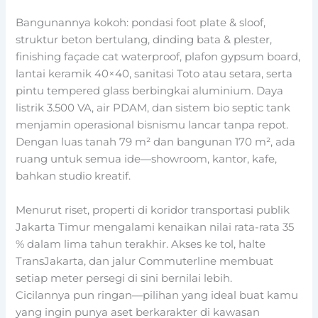
Bangunannya kokoh: pondasi foot plate & sloof,
struktur beton bertulang, dinding bata & plester,
finishing façade cat waterproof, plafon gypsum board,
lantai keramik 40×40, sanitasi Toto atau setara, serta
pintu tempered glass berbingkai aluminium. Daya
listrik 3.500 VA, air PDAM, dan sistem bio septic tank
menjamin operasional bisnismu lancar tanpa repot.
Dengan luas tanah 79 m² dan bangunan 170 m², ada
ruang untuk semua ide—showroom, kantor, kafe,
bahkan studio kreatif.
Menurut riset, properti di koridor transportasi publik
Jakarta Timur mengalami kenaikan nilai rata-rata 35
% dalam lima tahun terakhir. Akses ke tol, halte
TransJakarta, dan jalur Commuterline membuat
setiap meter persegi di sini bernilai lebih.
Cicilannya pun ringan—pilihan yang ideal buat kamu
yang ingin punya aset berkarakter di kawasan