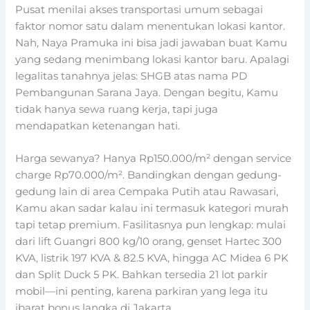
Pusat menilai akses transportasi umum sebagai
faktor nomor satu dalam menentukan lokasi kantor.
Nah, Naya Pramuka ini bisa jadi jawaban buat Kamu
yang sedang menimbang lokasi kantor baru. Apalagi
legalitas tanahnya jelas: SHGB atas nama PD
Pembangunan Sarana Jaya. Dengan begitu, Kamu
tidak hanya sewa ruang kerja, tapi juga
mendapatkan ketenangan hati.
Harga sewanya? Hanya Rp150.000/m² dengan service
charge Rp70.000/m². Bandingkan dengan gedung-
gedung lain di area Cempaka Putih atau Rawasari,
Kamu akan sadar kalau ini termasuk kategori murah
tapi tetap premium. Fasilitasnya pun lengkap: mulai
dari lift Guangri 800 kg/10 orang, genset Hartec 300
KVA, listrik 197 KVA & 82.5 KVA, hingga AC Midea 6 PK
dan Split Duck 5 PK. Bahkan tersedia 21 lot parkir
mobil—ini penting, karena parkiran yang lega itu
ibarat bonus langka di Jakarta.