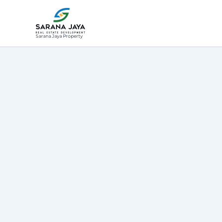
Lewati
ke
konten
Sarana Jaya Property