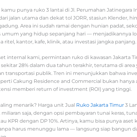
kamu punya ruko 3 lantai di Jl. Perumahan Jatinegara I
ari jalan utama dan dekat tol JORR, stasiun Klender, h
gadung. Area ini sudah ramai dengan hunian padat, sekol
tas umum yang hidup sepanjang hari — menjadikannya lok
ritel, kantor, kafe, klinik, atau investasi jangka panjang.
et internal kami, permintaan ruko di kawasan Jakarta T
sekitar 28% dalam dua tahun terakhir, terutama di area
an transportasi publik. Tren ini menunjukkan bahwa inves
perti Cakung Residence and Commercial bukan hanya 
ensi memberi return of investment (ROI) yang tinggi.
aling menarik? Harga unit Jual
Ruko Jakarta Timur
3 Lan
2 miliaran saja, dengan opsi pembayaran tunai keras, tun
atau KPR dengan DP 10%. Artinya, kamu bisa punya aset 
anpa harus menunggu lama — langsung siap bangun d
an.