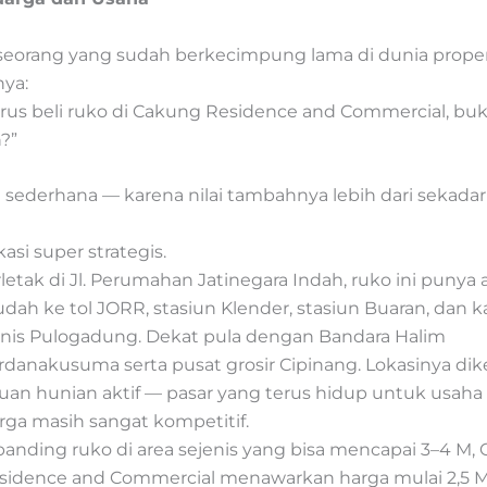
seorang yang sudah berkecimpung lama di dunia proper
nya:
rus beli ruko di Cakung Residence and Commercial, buk
?”
sederhana — karena nilai tambahnya lebih dari sekada
asi super strategis.
rletak di Jl. Perumahan Jatinegara Indah, ruko ini punya 
dah ke tol JORR, stasiun Klender, stasiun Buaran, dan 
snis Pulogadung. Dekat pula dengan Bandara Halim
rdanakusuma serta pusat grosir Cipinang. Lokasinya dikel
buan hunian aktif — pasar yang terus hidup untuk usaha
rga masih sangat kompetitif.
banding ruko di area sejenis yang bisa mencapai 3–4 M,
sidence and Commercial menawarkan harga mulai 2,5 M