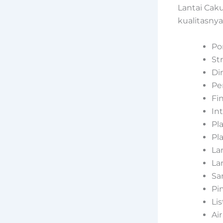
Lantai Cak
kualitasny
Po
St
Di
Pe
Fi
In
Pl
Pl
La
La
San
Pi
Lis
Ai