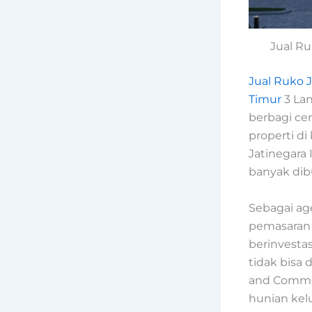
Jual Ru
Jual Ruko J
Timur
3 Lan
berbagi ce
properti d
Jatinegara 
banyak dib
Sebagai age
pemasaran 
berinvestas
tidak bisa
and Commer
hunian kelu