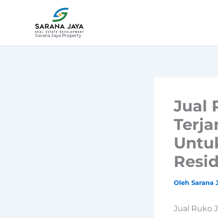
Lewati
ke
konten
Sarana Jaya Property
Jual 
Terja
Untu
Resi
Oleh
Sarana 
Jual Ruko J