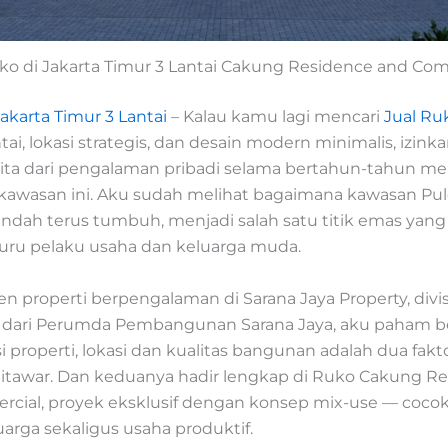
ko di Jakarta Timur 3 Lantai Cakung Residence and Co
akarta Timur 3 Lantai
– Kalau kamu lagi mencari
Jual Ru
tai, lokasi strategis, dan desain modern minimalis, izink
rita dari pengalaman pribadi selama bertahun-tahun m
i kawasan ini. Aku sudah melihat bagaimana kawasan Pul
Indah terus tumbuh, menjadi salah satu titik emas yang 
uru pelaku usaha dan keluarga muda.
n properti berpengalaman di Sarana Jaya Property, divis
dari Perumda Pembangunan Sarana Jaya, aku paham be
i properti, lokasi dan kualitas bangunan adalah dua fakt
 ditawar. Dan keduanya hadir lengkap di Ruko Cakung R
cial, proyek eksklusif dengan konsep mix-use — coco
arga sekaligus usaha produktif.