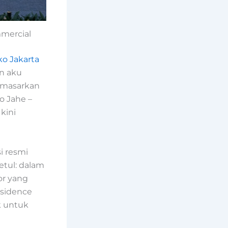
mmercial
ko Jakarta
an aku
emasarkan
o Jahe –
kini
i resmi
tul: dalam
or yang
esidence
k untuk