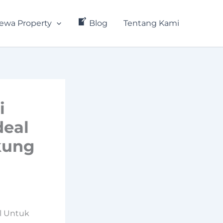
ewa Property
Blog
Tentang Kami
i
deal
kung
al Untuk