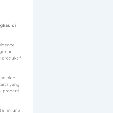
gkau di
sidence
ngunan
 produktif
kan oleh
arta yang
 properti
ta Timur 3