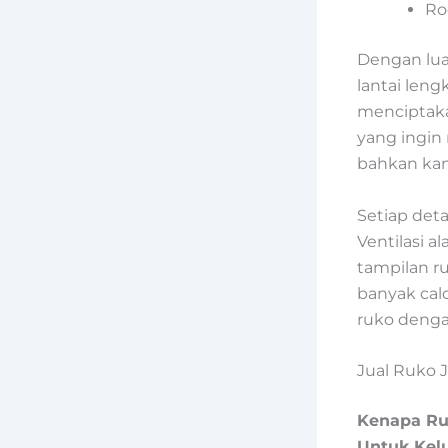
Ro
Dengan lua
lantai leng
menciptaka
yang ingin
bahkan kan
Setiap det
Ventilasi 
tampilan r
banyak cal
ruko denga
Jual Ruko J
Kenapa Ru
Untuk Kel