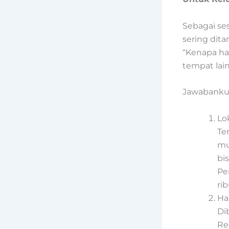
Sebagai se
sering dita
“Kenapa ha
tempat lain
Jawabanku 
Lok
Te
mu
bi
Pe
ri
Ha
Di
Re