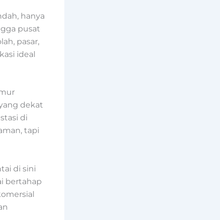
ndah, hanya
ingga pusat
ah, pasar,
asi ideal
imur
 yang dekat
tasi di
aman, tapi
tai di sini
ai bertahap
komersial
an