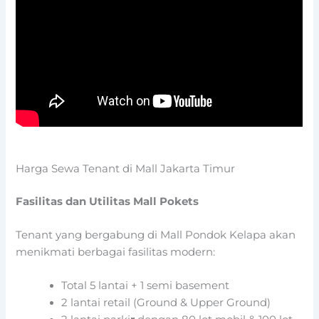
Harga Sewa Tenant di Mall Jakarta Timur
Fasilitas dan Utilitas Mall Pokets
Tenant yang bergabung di Mall Pondok Kelapa akan
menikmati berbagai fasilitas modern:
Total 5 lantai + 1 semi basement
2 lantai retail (Ground & Upper Ground)