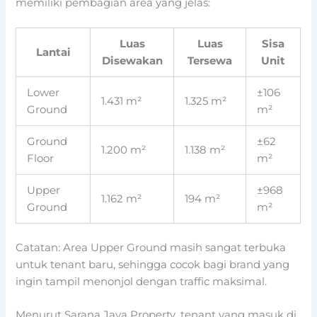
memiliki pembagian area yang jelas:
Luas
Luas
Sisa
Lantai
Disewakan
Tersewa
Unit
Lower
±106
1.431 m²
1.325 m²
Ground
m²
Ground
±62
1.200 m²
1.138 m²
Floor
m²
Upper
±968
1.162 m²
194 m²
Ground
m²
Catatan: Area Upper Ground masih sangat terbuka
untuk tenant baru, sehingga cocok bagi brand yang
ingin tampil menonjol dengan traffic maksimal.
Menurut Sarana Jaya Property, tenant yang masuk di