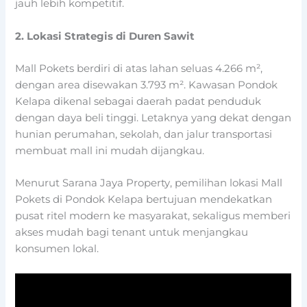
jauh lebih kompetitif.
2. Lokasi Strategis di Duren Sawit
Mall Pokets berdiri di atas lahan seluas 4.266 m²,
dengan area disewakan 3.793 m². Kawasan Pondok
Kelapa dikenal sebagai daerah padat penduduk
dengan daya beli tinggi. Letaknya yang dekat dengan
hunian perumahan, sekolah, dan jalur transportasi
membuat mall ini mudah dijangkau.
Menurut Sarana Jaya Property, pemilihan lokasi Mall
Pokets di Pondok Kelapa bertujuan mendekatkan
pusat ritel modern ke masyarakat, sekaligus memberi
akses mudah bagi tenant untuk menjangkau
konsumen lokal.