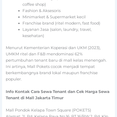
coffee shop)
Fashion & Aksesoris
Minimarket & Supermarket kecil
Franchise brand (ritel modern, fast food)
Layanan Jasa (salon, laundry, travel,
kesehatan)
Menurut Kementerian Koperasi dan UKM (2023),
UMKM ritel dan F&B mendominasi 62%
pertumbuhan tenant baru di mall kelas menengah.
Ini artinya, Mall Pokets cocok menjadi tempat
berkembangnya brand lokal maupun franchise
populer.
Info Kontak Cara Sewa Tenant dan Cek Harga Sewa
Tenant di Mall Jakarta Timur
Mall Pondok Kelapa Town Square (POKETS)
Alamat: Jl. Pd. Kelapa Raya No.16, RT.16/RW.2, Pd. Klp.,