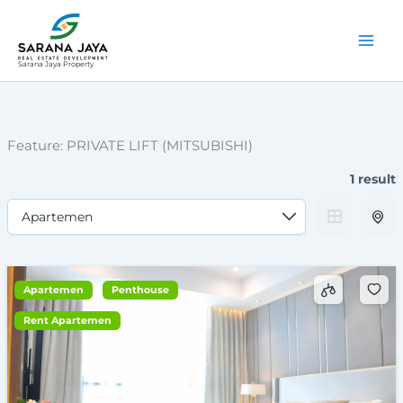
Lewati
ke
konten
Sarana Jaya Property
Feature:
PRIVATE LIFT (MITSUBISHI)
1 result
Apartemen
Penthouse
Rent Apartemen