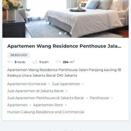
Apartemen Wang Residence Penthouse Jalan
Panjang kavling 18 Kedoya Utara Jakarta Barat
28.820.000
DKI Jakarta
3
beds
1
bath
224
m²
Apartemen Wang Residence Penthouse Jalan Panjang kavling 18
Kedoya Utara Jakarta Barat DKI Jakarta
Apartemen Komersial
Jual Apartemen
Jual Apartemen di Jakarta Barat
Jual Apartemen Penthouse di Jakarta Barat
Penthouse
Apartemen
Apartemen Rent
Hunian Cakung Residence and Commercial