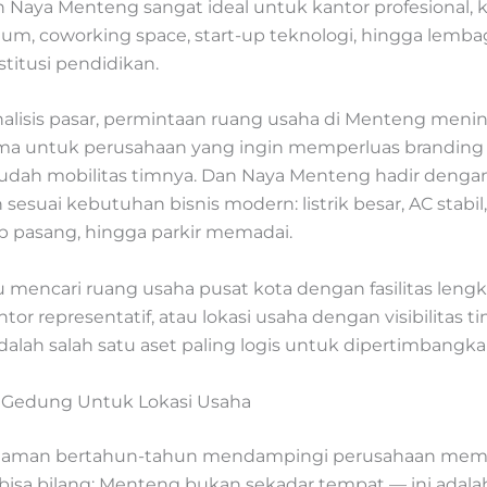
 Naya Menteng sangat ideal untuk kantor profesional, k
mium, coworking space, start-up teknologi, hingga lemb
titusi pendidikan.
alisis pasar, permintaan ruang usaha di Menteng meni
ama untuk perusahaan yang ingin memperluas branding
h mobilitas timnya. Dan Naya Menteng hadir dengan 
sesuai kebutuhan bisnis modern: listrik besar, AC stabil,
ap pasang, hingga parkir memadai.
 mencari ruang usaha pusat kota dengan fasilitas lengk
or representatif, atau lokasi usaha dengan visibilitas ti
alah salah satu aset paling logis untuk dipertimbangka
 Gedung Untuk Lokasi Usaha
laman bertahun-tahun mendampingi perusahaan memil
bisa bilang: Menteng bukan sekadar tempat — ini adalah