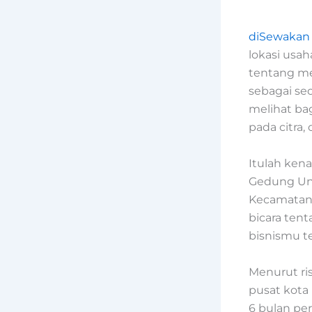
diSewakan
lokasi usah
tentang m
sebagai se
melihat ba
pada citra,
Itulah ken
Gedung Untu
Kecamatan 
bicara ten
bisnismu ter
Menurut ris
pusat kota 
6 bulan pe