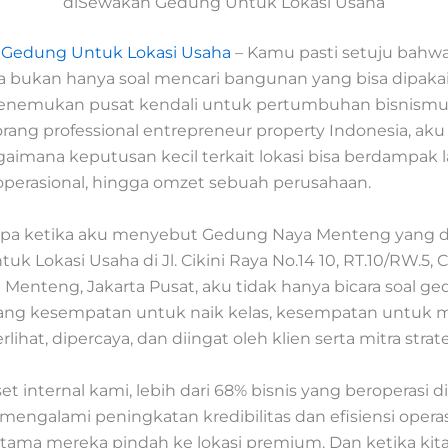
diSewakan Gedung Untuk Lokasi Usaha
 Gedung Untuk Lokasi Usaha
– Kamu pasti setuju bahw
a bukan hanya soal mencari bangunan yang bisa dipakai,
enemukan pusat kendali untuk pertumbuhan bisnismu
orang professional entrepreneur property Indonesia, ak
gaimana keputusan kecil terkait lokasi bisa berdampak
 operasional, hingga omzet sebuah perusahaan.
apa ketika aku menyebut Gedung Naya Menteng yang 
k Lokasi Usaha di Jl. Cikini Raya No.14 10, RT.10/RW.5, Ci
Menteng, Jakarta Pusat, aku tidak hanya bicara soal g
tang kesempatan untuk naik kelas, kesempatan untuk
lihat, dipercaya, dan diingat oleh klien serta mitra strate
et internal kami, lebih dari 68% bisnis yang beroperasi 
mengalami peningkatan kredibilitas dan efisiensi operas
rtama mereka pindah ke lokasi premium. Dan ketika kita