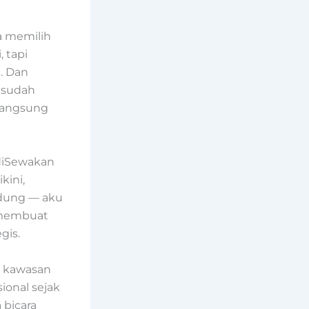
a memilih
 tapi
. Dan
u sudah
 langsung
diSewakan
kini,
edung — aku
 membuat
gis.
di kawasan
ional sejak
 bicara