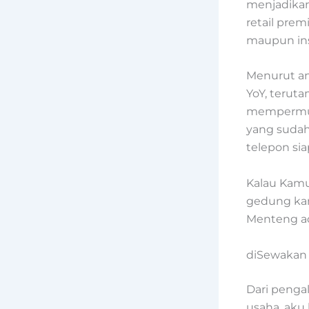
menjadikan
retail pre
maupun ins
Menurut an
YoY, terut
mempermuda
yang sudah 
telepon si
Kalau Kamu
gedung kant
Menteng ad
diSewakan
Dari penga
usaha, aku 