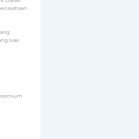
k Lokasi
 perusahaan
yang
ang luas
s premium