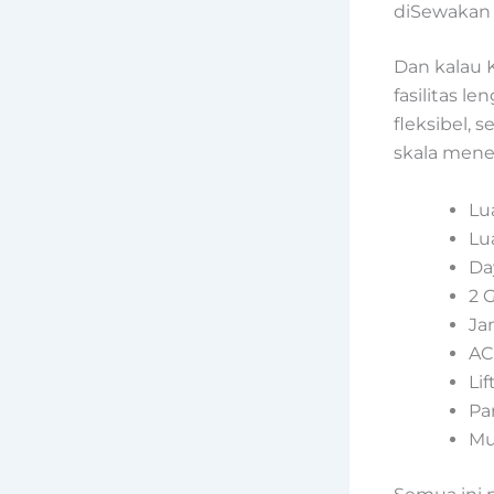
diSewakan 
Dan kalau 
fasilitas l
fleksibel,
skala mene
Lu
Lu
Da
2 
Ja
AC
Li
Pa
Mu