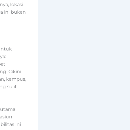
ya, lokasi
a ini bukan
Untuk
ya:
pat
ng–Cikini
an, kampus,
ng sulit
s utama
tasiun
ilitas ini