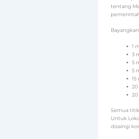
tentang Men
pemerintaha
Bayangkan 
1 
3 
5 
5 
15
20
20
Semua titi
Untuk Loka
disaingi k