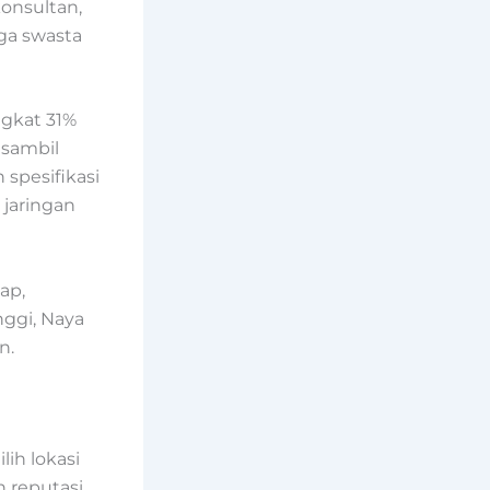
onsultan,
aga swasta
ngkat 31%
 sambil
spesifikasi
 jaringan
ap,
nggi, Naya
n.
ih lokasi
 reputasi.