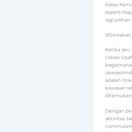
Kalau Kamu
seperti Na
lagi piliha
diSewakan 
Ketika ak
Lokasi Usa
bagaimana
operasiona
adalah tit
kawasan sen
ditemukan d
Dengan bera
aktivitas J
commuterlin