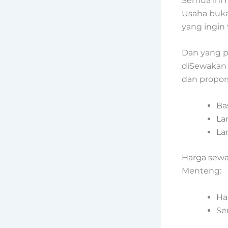
Semua ini
Usaha bukan
yang ingin
Dan yang p
diSewakan G
dan propors
Ba
Lan
La
Harga sewa
Menteng:
Ha
Se