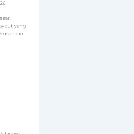
026
sar,
layout yang
perusahaan