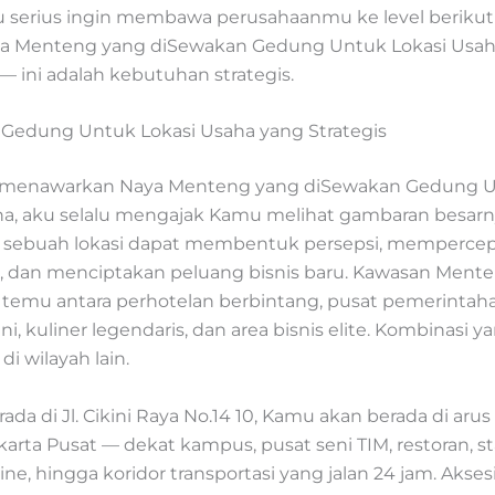
 serius ingin membawa perusahaanmu ke level berikutn
ya Menteng yang diSewakan Gedung Untuk Lokasi Usah
n — ini adalah kebutuhan strategis.
Gedung Untuk Lokasi Usaha yang Strategis
u menawarkan Naya Menteng yang diSewakan Gedung 
ha, aku selalu mengajak Kamu melihat gambaran besarn
 sebuah lokasi dapat membentuk persepsi, memperce
l, dan menciptakan peluang bisnis baru. Kawasan Mente
ik temu antara perhotelan berbintang, pusat pemerintah
i, kuliner legendaris, dan area bisnis elite. Kombinasi ya
i wilayah lain.
da di Jl. Cikini Raya No.14 10, Kamu akan berada di aru
akarta Pusat — dekat kampus, pusat seni TIM, restoran, s
e, hingga koridor transportasi yang jalan 24 jam. Aksesib