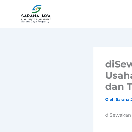
Lewati
ke
konten
Sarana Jaya Property
diSe
Usaha
dan T
Oleh
Sarana 
diSewakan