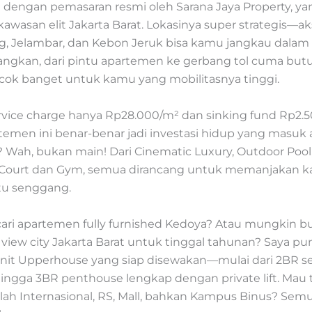
a dengan pemasaran resmi oleh Sarana Jaya Property, ya
kawasan elit Jakarta Barat. Lokasinya super strategis—ak
, Jelambar, dan Kebon Jeruk bisa kamu jangkau dalam
angkan, dari pintu apartemen ke gerbang tol cuma but
ocok banget untuk kamu yang mobilitasnya tinggi.
vice charge hanya Rp28.000/m² dan sinking fund Rp2.5
temen ini benar-benar jadi investasi hidup yang masuk a
a? Wah, bukan main! Dari Cinematic Luxury, Outdoor Pool
 Court dan Gym, semua dirancang untuk memanjakan k
tu senggang.
cari apartemen fully furnished Kedoya? Atau mungkin b
view city Jakarta Barat untuk tinggal tahunan? Saya pu
nit Upperhouse yang siap disewakan—mulai dari 2BR s
hingga 3BR penthouse lengkap dengan private lift. Mau 
lah Internasional, RS, Mall, bahkan Kampus Binus? Sem