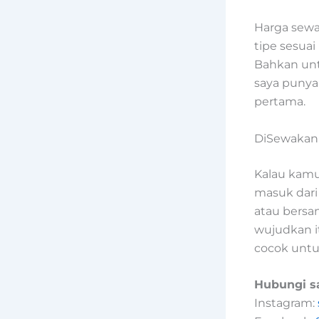
Harga sewa 
tipe sesua
Bahkan unt
saya punya
pertama.
DiSewakan 
Kalau kam
masuk dari
atau bersa
wujudkan i
cocok unt
Hubungi sa
Instagram: