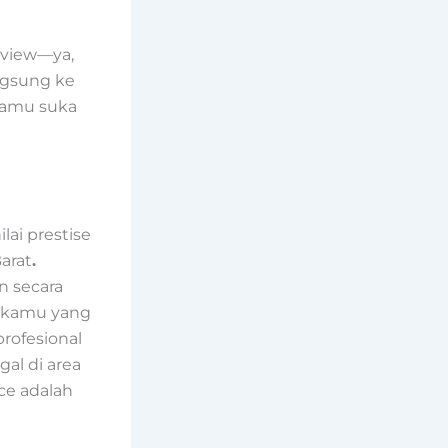
y view—ya,
ngsung ke
kamu suka
ai prestise
arat
.
n secara
k kamu yang
rofesional
al di area
ce adalah