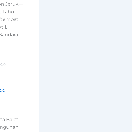
on Jeruk—
a tahu
 “tempat
if,
 Bandara
ce
ce
ta Barat
angunan