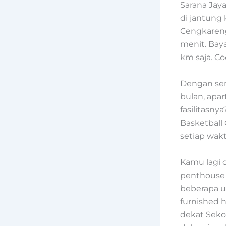
Sarana Jay
di jantung 
Cengkareng
menit. Bay
km saja. C
Dengan ser
bulan, apar
fasilitasny
Basketball
setiap wak
Kamu lagi 
penthouse 
beberapa u
furnished 
dekat Seko