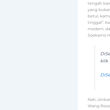
tengah kaw
yang bukan
betul, kam
tinggal”. 
modern, da
Soekarno H
DiS
klik
DiS
Nah, izink
Wang Resi