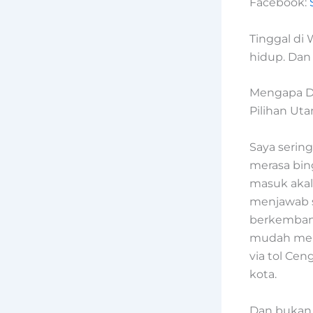
Facebook:
Tinggal di 
hidup. Dan
Mengapa Di
Pilihan U
Saya sering
merasa bin
masuk akal
menjawab s
berkembang
mudah menj
via tol Ce
kota.
Dan bukan 