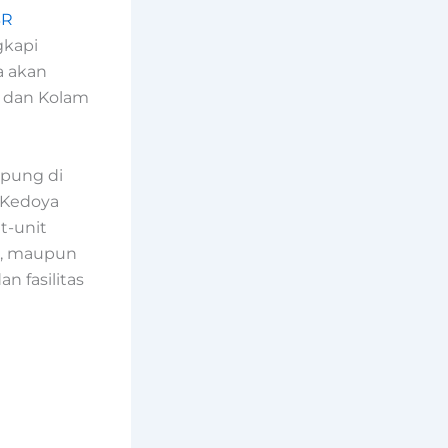
BR
kapi
a akan
, dan Kolam
mpung di
i Kedoya
t-unit
n, maupun
n fasilitas