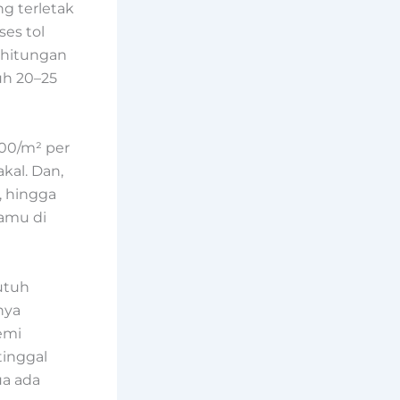
ng terletak
ses tol
 hitungan
uh 20–25
00/m² per
kal. Dan,
, hingga
amu di
utuh
nya
emi
tinggal
ua ada