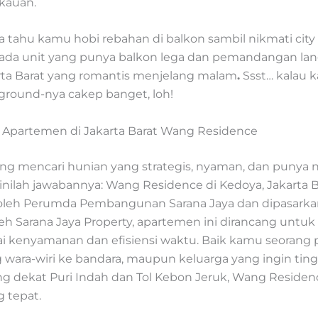
kauan.
pa tahu kamu hobi rebahan di balkon sambil nikmati cit
ga ada unit yang punya balkon lega dan pemandangan la
arta Barat yang romantis menjelang malam
.
Ssst… kalau 
kground-nya cakep banget, loh!
Apartemen di Jakarta Barat Wang Residence
g mencari hunian yang strategis, nyaman, dan punya nil
sinilah jawabannya: Wang Residence di Kedoya, Jakarta B
leh Perumda Pembangunan Sarana Jaya dan dipasarka
oleh Sarana Jaya Property, apartemen ini dirancang untu
 kenyamanan dan efisiensi waktu. Baik kamu seorang p
 wara-wiri ke bandara, maupun keluarga yang ingin tingg
 dekat Puri Indah dan Tol Kebon Jeruk, Wang Residen
g tepat.