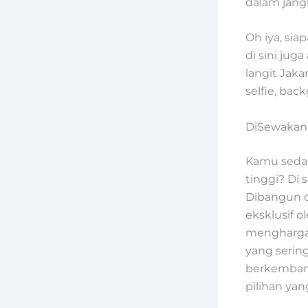
dalam jang
Oh iya, sia
di sini ju
langit Jak
selfie, bac
DiSewakan 
Kamu sedan
tinggi? Di 
Dibangun o
eksklusif 
menghargai
yang sering
berkembang
pilihan yan