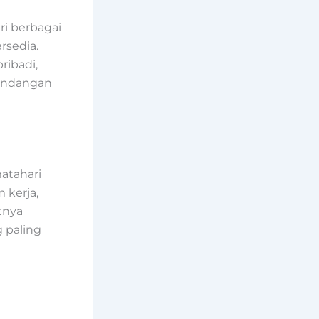
ri berbagai
rsedia.
ribadi,
pandangan
atahari
 kerja,
tnya
 paling