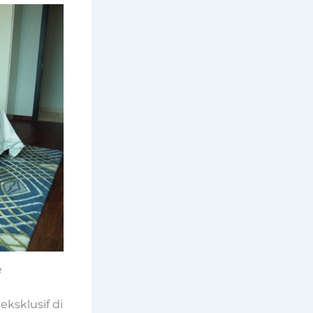
e
ksklusif di