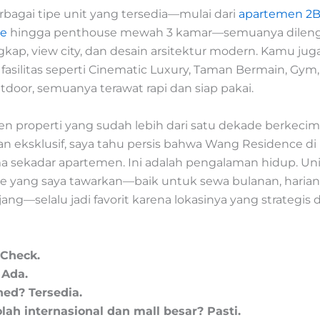
bagai tipe unit yang tersedia—mulai dari
apartemen 2
e
hingga penthouse mewah 3 kamar—semuanya dileng
engkap, view city, dan desain arsitektur modern. Kamu jug
fasilitas seperti Cinematic Luxury, Taman Bermain, Gym
door, semuanya terawat rapi dan siap pakai.
en properti yang sudah lebih dari satu dekade berkeci
an eksklusif, saya tahu persis bahwa Wang Residence d
 sekadar apartemen. Ini adalah pengalaman hidup. Uni
 yang saya tawarkan—baik untuk sewa bulanan, haria
ang—selalu jadi favorit karena lokasinya yang strategis da
 Check.
 Ada.
hed? Tersedia.
lah internasional dan mall besar? Pasti.