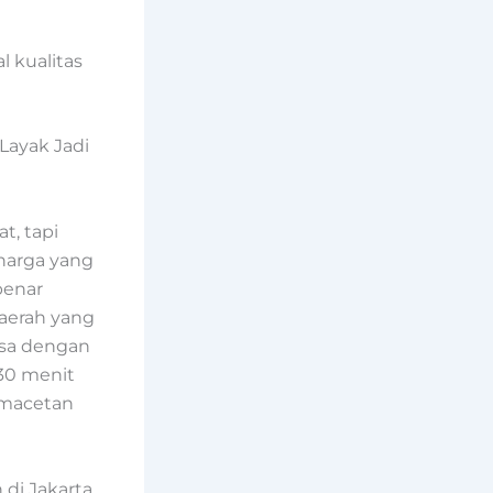
l kualitas
Layak Jadi
t, tapi
 harga yang
benar
aerah yang
isa dengan
30 menit
emacetan
 di Jakarta