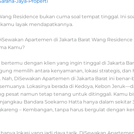
Sarana-Jaya-Properti
Wang Residence bukan cuma soal tempat tinggal. Ini soa
 kamu layak mendapatkannya.
Sewakan Apartemen di Jakarta Barat Wang Residence 
tama Kamu?
 bertemu dengan klien yang ingin tinggal di Jakarta Bara
gung memilih antara kenyamanan, lokasi strategis, dan
. Nah, DiSewakan Apartemen di Jakarta Barat ini benar-
emuanya. Lokasinya berada di Kedoya, Kebon Jeruk—d
 pesat namun tetap tenang untuk ditinggali. Kamu b
angkau Bandara Soekarno Hatta hanya dalam sekitar 
ngkareng – Kembangan, tanpa harus bergulat dengan k
hanya lokasi yang jadi daya tarik. DiSewakan Apartemen