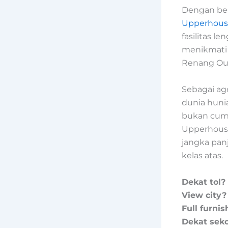
Dengan ber
Upperhous
fasilitas l
menikmati 
Renang Out
Sebagai ag
dunia huni
bukan cuma
Upperhouse
jangka panj
kelas atas.
Dekat tol?
View city?
Full furnis
Dekat seko