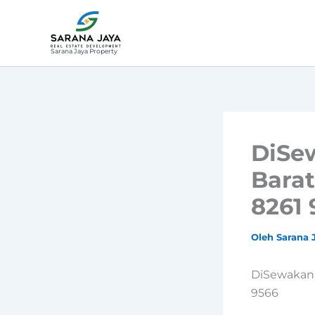
Lewati
ke
konten
Sarana Jaya Property
DiSe
Barat
8261 
Oleh
Sarana 
DiSewakan 
9566