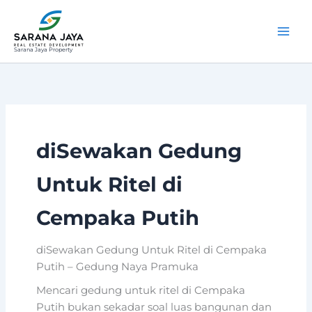
Lewati
ke
konten
Sarana Jaya Property
diSewakan Gedung
Untuk Ritel di
Cempaka Putih
diSewakan Gedung Untuk Ritel di Cempaka
Putih – Gedung Naya Pramuka
Mencari gedung untuk ritel di Cempaka
Putih bukan sekadar soal luas bangunan dan